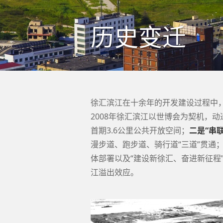
历史变迁
徐汇滨江在十余年的开发建设过程中，
2008年徐汇滨江以世博会为契机，动
首期3.6公里公共开放空间；
二是“串
漫步道、跑步道、骑行道“三道”贯通
体部署以及“建设新徐汇、奋进新征程
江溢出效应。