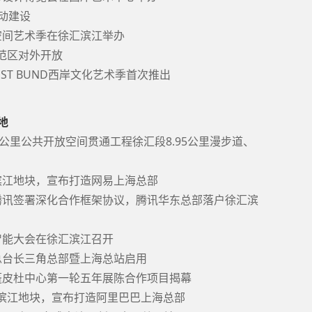
启动建设
市空间艺术季在徐汇滨江举办
示范区对外开放
EST BUND西岸文化艺术季首次推出
地
45公里公共开放空间贯通工程徐汇段8.95公里漫步道、
汇滨江地块，宣布打造网易上海总部
府与腾讯签署深化合作框架协议，腾讯华东总部落户徐汇滨
工智能大会在徐汇滨江召开
视总台长三角总部暨上海总站启用
与蓬皮杜中心第一轮五年展陈合作项目揭幕
徐汇滨江地块，宣布打造阿里巴巴上海总部