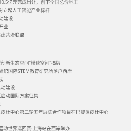
310.5亿元完成出让，创下全国总价地王
，树立起人工智能产业标杆
启动建设
式开业
共建共治联盟
型创新生态空间“模速空间”揭牌
文组织国际STEM教育研究所落户西岸
成
启动建设
范区启动国际方案征集
业
馆与蓬皮杜中心第二轮五年展陈合作项目在巴黎蓬皮杜中心
E极限运动世界巡回赛·上海站在西岸举办