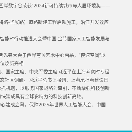
、西岸数字谷荣获“2024新可持续城市与人居环境奖——
（徐梅路-华展路）道路新建工程启动施工，沿江开发效应
人工智能+”行动推进大会暨中国-金砖国家人工智能发展与
球开发者先锋大会于西岸穹顶艺术中心启幕，“模速空间”以
定位焕新亮相
总书记、国家主席、中央军委主席习近平在上海考察时专程
生态社区调研。习近平总书记强调，上海承担着建设国
抢抓机遇，以服务国家战略为牵引，不断增强科技创新
加快建成具有全球影响力的科技创新高地。
展中心建成启幕，保障2025年世界人工智能大会、中国
。