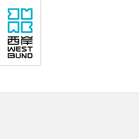
来访指南
关于西岸
精彩活动
热门场馆
重点项目
新
来访指南
关于西岸
精彩活动
地理位置
区域概况
近期活动
交通指南
产业布局
活动回顾
历史变迁
COMONETWORK