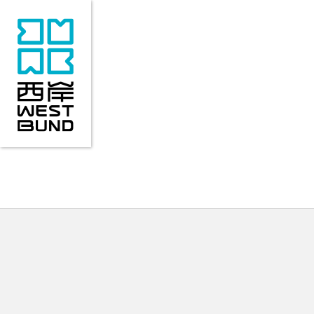
来访指南
关于西岸
精彩活动
热门场馆
重点项目
新
来访指南
关于西岸
精彩活动
地理位置
区域概况
近期活动
交通指南
产业布局
活动回顾
历史变迁
COMONETWORK