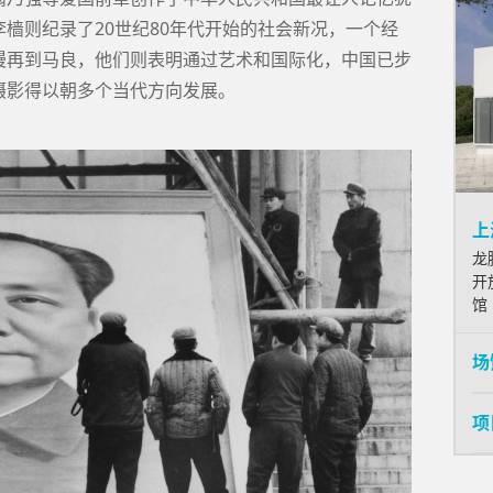
樯则纪录了20世纪80年代开始的社会新况，一个经
漫再到马良，他们则表明通过艺术和国际化，中国已步
摄影得以朝多个当代方向发展。
上
龙
开
馆
场
项