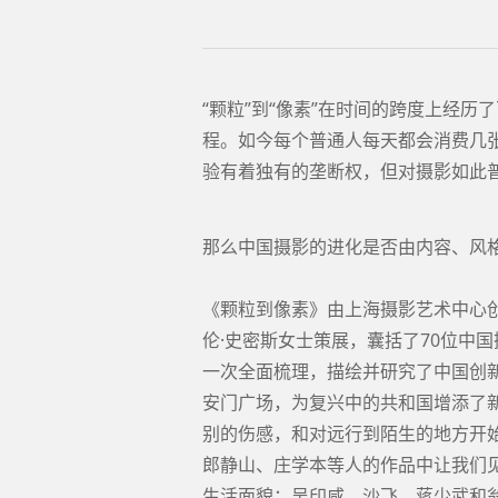
“颗粒”到“像素”在时间的跨度上经
程。如今每个普通人每天都会消费几
验有着独有的垄断权，但对摄影如此
那么中国摄影的进化是否由内容、风
《颗粒到像素》由上海摄影艺术中心
伦·史密斯女士策展，囊括了70位中
一次全面梳理，描绘并研究了中国创
安门广场，为复兴中的共和国增添了
别的伤感，和对远行到陌生的地方开
郎静山、庄学本等人的作品中让我们
生活面貌；吴印咸、沙飞、蒋少武和