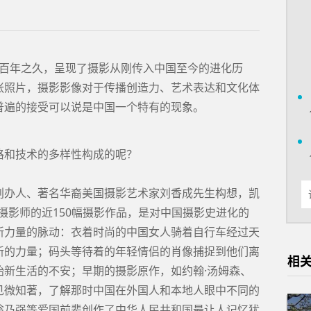
历了百年之久，呈现了摄影从刚传入中国至今的进化历
张照片，摄影影像对于传播创造力、艺术表达和文化体
普遍的接受可以说是中国一个特有的现象。
格和技术的多样性构成的呢？
创办人、著名华裔美国摄影艺术家刘香成先生构想，凯
国摄影师的近150幅摄影作品，是对中国摄影史进化的
新力量的脉动：衣着时尚的中国女人骑着自行车经过天
新的力量；码头等待着的年轻情侣的肖像捕捉到他们离
相关
始新生活的不安；早期的摄影原作，如约翰·汤姆森、
见微知著，了解那时中国在外国人和本地人眼中不同的
翁乃强等爱国前辈创作了中华人民共和国最让人记忆犹