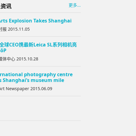
更多...
关资讯
rts Explosion Takes Shanghai
报 2015.11.05
全球CEO携最新Leica SL系列相机亮
ôP
体中心 2015.10.28
ernational photography centre
ns Shanghai’s museum mile
Art Newspaper 2015.06.09