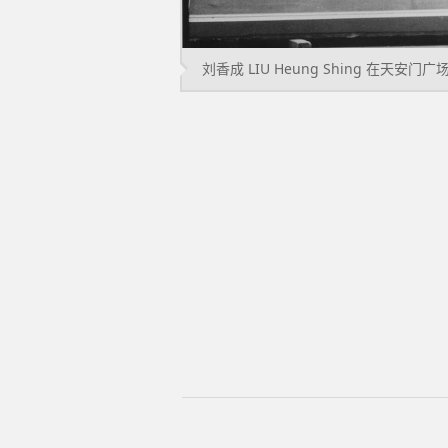
张海儿 ZHANG Hai'er 章子怡,北京 Zhang Ziyi, Beijing 1999 60×42.5cm 收藏级喷墨打印 Archival inkjet print