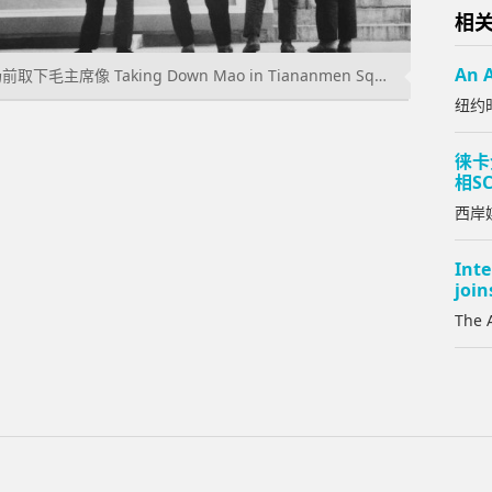
相
An A
刘香成 LIU Heung Shing 在天安门广场前取下毛主席像 Taking Down Mao in Tiananmen Square 1980 15×23cm 明胶银盐 Silver gelatin print
纽约时
徕卡
相SC
西岸媒
Int
joi
The 