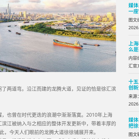
媒体
一座
图文
2026
上海
么是
内容
汇官方
十五
创新
拐了两道弯。沿江而建的龙腾大道，见证的恰是徐汇滨
来源
2026
，也曾在时代更迭的浪潮中渐渐落寞。2010年上海
媒体
汇滨江被纳入与之相应的整体开发更新中，带着丰厚的
把徐
。由此，今天人们眼前的龙腾大道徐徐铺展开来。
图文转