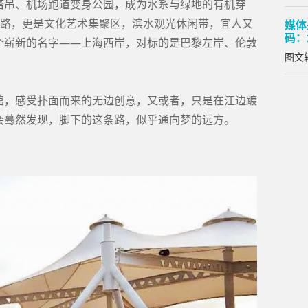
塔吊、机场跑道变身公园，成为水系与绿地的有机穿
条路，更是文化艺术集聚区，滨水观光休闲带，宜人又
媒体
码：
个崭新的名字——上海西岸，对标的是巴黎左岸、伦敦
图文转
馆，感受扑面而来的无边创意，又或者，只是在江边踱
会蓦然发现，脚下的这条路，似乎通向梦的远方。