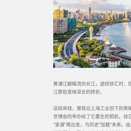
黄浦江蜿蜒流向长江，途经徐汇时，
江那些意味深长的转折。
这段岸线，曾铭记上海工业创下的荣耀
世博会的举办给了它重生的契机，徐
“家谱”再出发，为历史“加载”未来