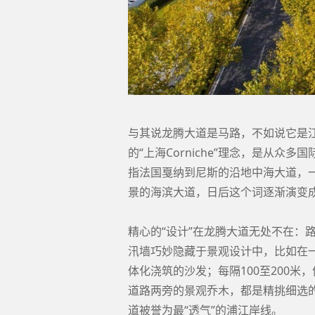
与其说龙腾大道是马路，不如说它是江
的“上海Corniche”理念，是从众多
指法国戛纳到尼斯的沿地中海大道，
景的海滨大道，日后这个词逐渐演变
精心的“设计”在龙腾大道无处不在：
汛墙巧妙隐藏于景观设计中，比如在一
体化浇筑的沙发；每隔100至200
道路两旁的景观乔木，都是精挑细选
道被誉为最“透气”的浦江岸线。