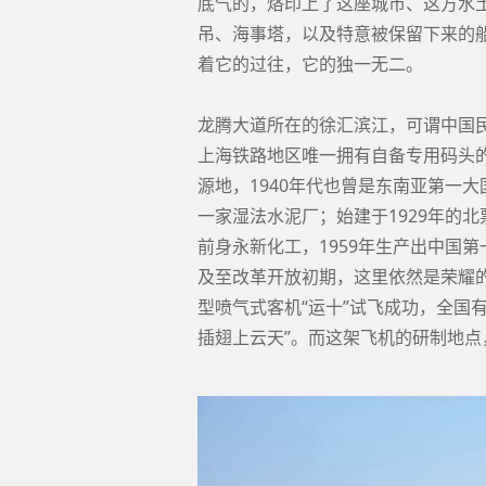
底气的，烙印上了这座城市、这方水
吊、海事塔，以及特意被保留下来的
着它的过往，它的独一无二。
龙腾大道所在的徐汇滨江，可谓中国民
上海铁路地区唯一拥有自备专用码头的
源地，1940年代也曾是东南亚第一大
一家湿法水泥厂；始建于1929年的
前身永新化工，1959年生产出中国
及至改革开放初期，这里依然是荣耀的
型喷气式客机“运十”试飞成功，全国
插翅上云天”。而这架飞机的研制地