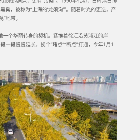
到来的痛点，更有“污染”。1990年代初，日晖港日排
黑臭，被称为“上海的‘龙须沟’”。随着时光的更迭，产
锈”地带。
土地一个华丽转身的契机。紧挨着徐汇沿黄浦江的岸
段一段慢慢延长，挨个“堵点”“断点”打通，今年1月1