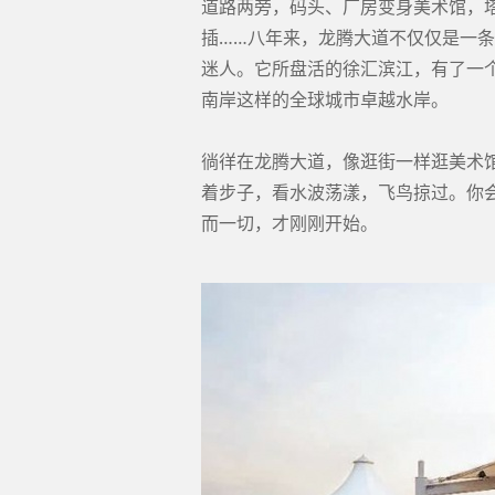
道路两旁，码头、厂房变身美术馆，
插……八年来，龙腾大道不仅仅是一
迷人。它所盘活的徐汇滨江，有了一
南岸这样的全球城市卓越水岸。
徜徉在龙腾大道，像逛街一样逛美术
着步子，看水波荡漾，飞鸟掠过。你
而一切，才刚刚开始。