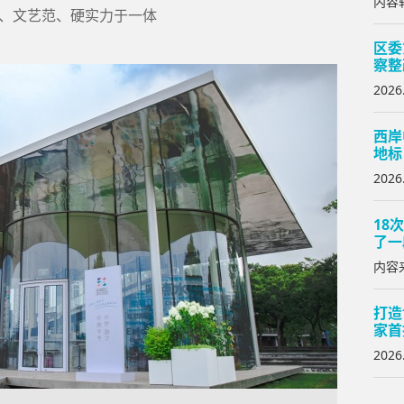
内容转
、文艺范、硬实力于一体
区委
察整
2026
西岸
地标
2026
18
了一
内容来
打造
家首
2026