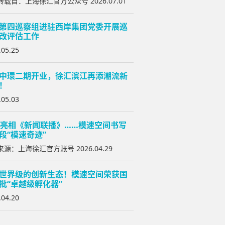
载自：上海徐汇官方公众号 2026.07.01
第四巡察组进驻西岸集团党委开展巡
改评估工作
.05.25
中環二期开业，徐汇滨江再添潮流新
！
.05.03
次亮相《新闻联播》……模速空间书写
段“模速奇迹”
源：上海徐汇官方账号 2026.04.29
世界级的创新生态！模速空间荣获国
批“卓越级孵化器”
.04.20