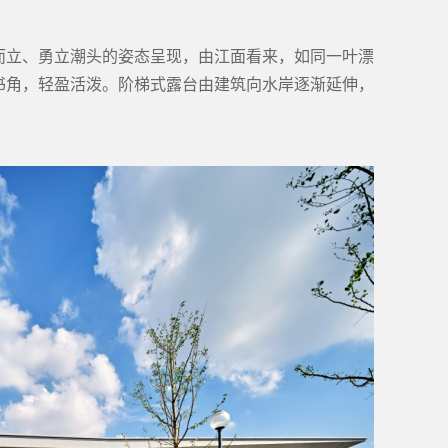
而立、勇立潮头的姿态呈现，由江面看来，如同一叶漂
书角，轻盈活泼。阶梯式露台由建筑向水岸逐渐延伸，