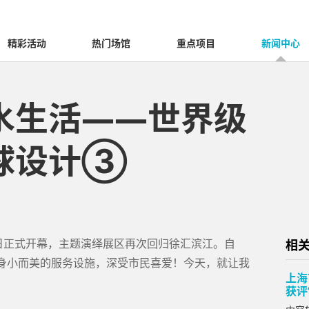
精彩活动
热门场馆
重点项目
新闻中心
水生活——世界级
球设计③
24日正式开幕，主题演绎展区再次回归徐汇滨江。自
相
化身小而美的服务设施，深受市民喜爱！今天，就让我
上海
获评