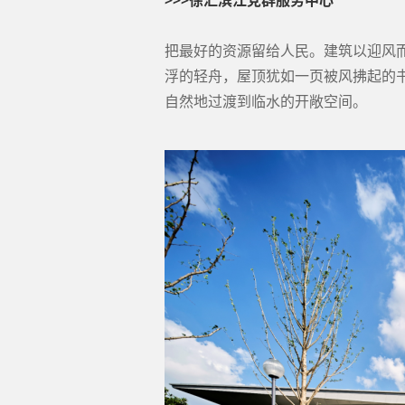
>>>徐汇滨江党群服务中心
把最好的资源留给人民。建筑以迎风
浮的轻舟，屋顶犹如一页被风拂起的
自然地过渡到临水的开敞空间。