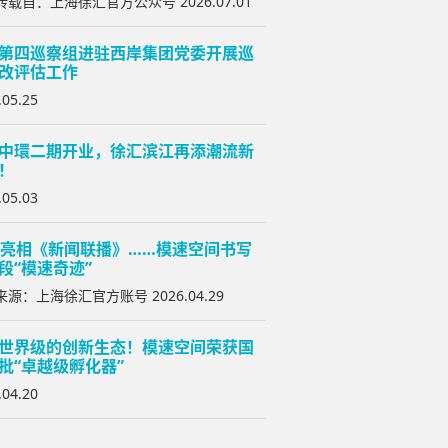
载自：上海徐汇官方公众号 2026.07.01
第四巡察组进驻西岸集团党委开展巡
改评估工作
.05.25
中環二期开业，徐汇滨江再添潮流新
！
.05.03
次亮相《新闻联播》……模速空间书写
段“模速奇迹”
源：上海徐汇官方账号 2026.04.29
世界级的创新生态！模速空间荣获国
批“卓越级孵化器”
.04.20