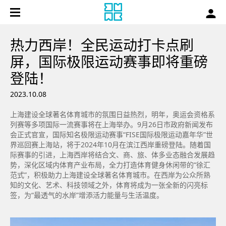
热力西岸！全民运动打卡点刷
屏，国际极限运动赛事即将重磅
登陆！
2023.10.08
上海建设全球著名体育城市的氛围日益热烈，明年，奥运会资格系
列赛等多项国际一流赛事将在上海举办。9月26日市政府新闻发布
会正式官宣，国际知名极限运动赛事“FISE国际极限运动嘉年华”世
界巡回赛上海站，将于2024年10月在滨江西岸重磅登陆。随着国
际赛事的引进，上海西岸将结合文、商、旅、体多业态融合发展趋
势，深化区域内体育产业布局，全力打造体育健身休闲带的“徐汇
范式”，积极助力上海建设全球著名体育城市。在西岸为公众所熟
知的文化、艺术、科技领域之外，体育将成为一张全新的闪亮标
签，为“最透气的水岸”增添活力能量与生活温度。