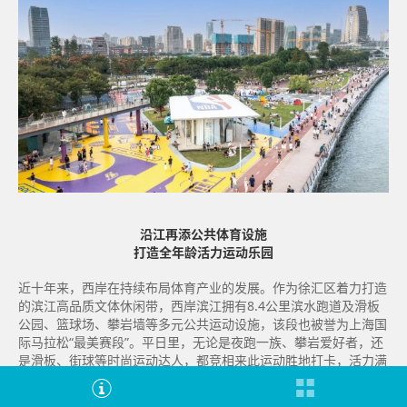
沿江再添公共体育设施
打造全年龄活力运动乐园
近十年来，西岸在持续布局体育产业的发展。作为徐汇区着力打造
的滨江高品质文体休闲带，西岸滨江拥有8.4公里滨水跑道及滑板
公园、篮球场、攀岩墙等多元公共运动设施，该段也被誉为上海国
际马拉松“最美赛段”。平日里，无论是夜跑一族、攀岩爱好者，还
是滑板、街球等时尚运动达人，都竞相来此运动胜地打卡，活力满
满的运动场景已成为滨江一道亮眼的风景。