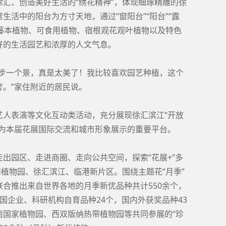
越徐汇、创造美好生活的“绣花精神”，体现细琢精雕的徐
生活中的阳台为方寸天地，通过“窗阳台”“阳台”“露
，藤本植物、可食用植物、宿根观花观叶植物以及特色
好的生活园艺和浓厚的人文气息。
一步一个景，真是太美了！我比较喜欢园艺种植，这个
。”家住附近的居民说。
艺人表演等文化互动类活动，充分展现徐汇滨江“开放
成为本届花展国际交流和城市形象展示的重要平台。
出园区、走进商圈、走向公共空间，探索“花展+”多
海植物园、徐汇滨江、临港新片区。围绕主题花“月季”
合推出来自世界各地的月季新优品种共计550余个，
国企业、科研机构自育品种24个，国内外获奖品种43
南国家植物园、西双版纳热带植物园等共同参展的“珍