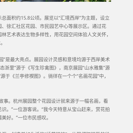
面积约15.8公顷。展览以“汇境西岸”为主题，设立
园、徐汇社区花园、市民园艺中心等展示区。通过花
园林艺术表达生物多样性，用花园空间体验人文关怀，
念。
园”是最大亮点。展园设计灵感和意境均源于西岸美术
生态浙里”源于《写生珍禽图》，南京展园“山水雅集”源
”源于《兰亭修禊图》。徜徉在一个个“名画花园”中，
的故事。杭州展园整个花园设计就来源于一幅名画，看
识。”一位游客说。“我今天特意从宝山赶来，赏花拍
美好。”一位市民感叹。