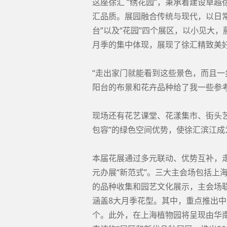
这座徐汇 “绣花园”，秉承着建设卓
汇品质。展园融合传统与现代，以日常
台”以及“花园”四个展区，以小见大
月季的集中体现，展现了徐汇精致美
“走出家门就能看到这些景色，而且
阳台的布景和花卉品种给了我一些参考
现场还有花艺课堂、花漾集市、街头
包容”的绿色空间优势，使徐汇滨江
本届花展通过多元联动、优势互补，走
元办展“新范式”。三大主会场包括上
的品种收集和园艺文化展示，主会场联
涵盖8大月季花型。其中，重点推出中
个。此外，在上海植物园将呈现由华