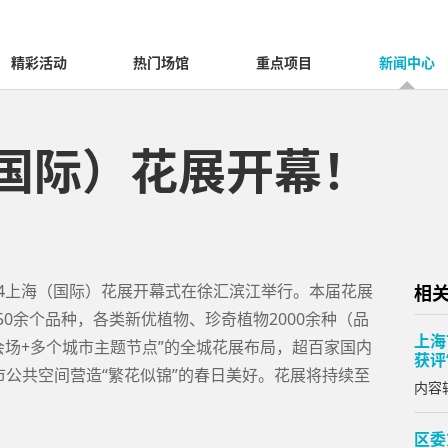
精彩活动
热门场馆
重点项目
新闻中心
（国际）花展开幕！
024上海（国际）花展开幕式在徐汇滨江举行。本届花展
相
50余个品种，各类新优植物、珍奇植物2000余种（品
上海
会场+多个城市主题节点”的全城花展布局，超百家国内
获评
公共空间营造“繁花似锦”的春日美好。花展将持续至
内容转
区委