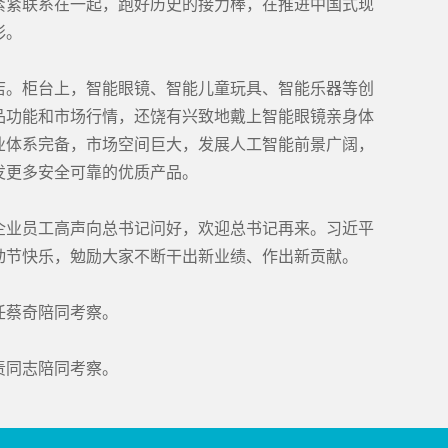
紧紧联系在一起，跑好历史的接力棒，在推进中国式现
彩。
店。柜台上，智能眼镜、智能儿童玩具、智能乐器等创
品功能和市场行情，还饶有兴致地戴上智能眼镜亲身体
业体系完备，市场空间巨大，发展人工智能前景广阔，
发更多安全可靠的优质产品。
企业员工高声向总书记问好，欢迎总书记再来。习近平
动节快乐，勉励大家不断干出新业绩、作出新贡献。
任蔡奇陪同考察。
责同志陪同考察。