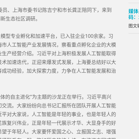
局委员、上海市委书记陈吉宁和市长龚正陪同下，来到
媒体
码：
创新生态社区调研。
图文转
大模型专业孵化和加速平台，已入驻企业100余家。习
海市人工智能产业发展情况，察看重点孵化企业的大模
业生产经营介绍。习近平对上海积极发展人工智能取得
技术加速迭代，正迎来爆发式发展，上海要总结好以大
等成功经验，加大探索力度，力争在人工智能发展和治
智能体的自主进化”为主题的沙龙正在举行。习近平高兴
切交流。大家纷纷向总书记汇报所在团队开展人工智能
近平对大家说，人工智能是年轻的事业，也是年轻人的
民族复兴伟业，正是年轻一代展示才华、大显身手的好
希望于年轻人。大家要怀爱国之心、立报国之志、增强