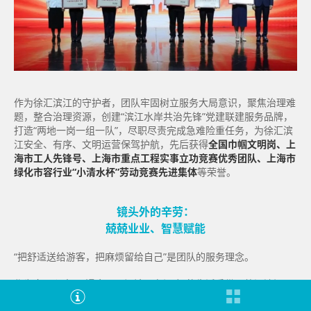
作为徐汇滨江的守护者，团队牢固树立服务大局意识，聚焦治理难
题，整合治理资源，创建“滨江水岸共治先锋”党建联建服务品牌，
打造“两地一岗一组一队”，尽职尽责完成急难险重任务，为徐汇滨
江安全、有序、文明运营保驾护航，先后获得
全国巾帼文明岗、上
海市工人先锋号、上海市重点工程实事立功竞赛优秀团队、上海市
绿化市容行业“小清水杯”劳动竞赛先进集体
等荣誉。
镜头外的辛劳：
兢兢业业、智慧赋能
“把舒适送给游客，把麻烦留给自己”是团队的服务理念。
作为市民心中“可漫步、可阅读、有温度”的生活秀带，徐汇滨江公
共空间五年间接待游客2300余万人次，数字背后是团队全年无休