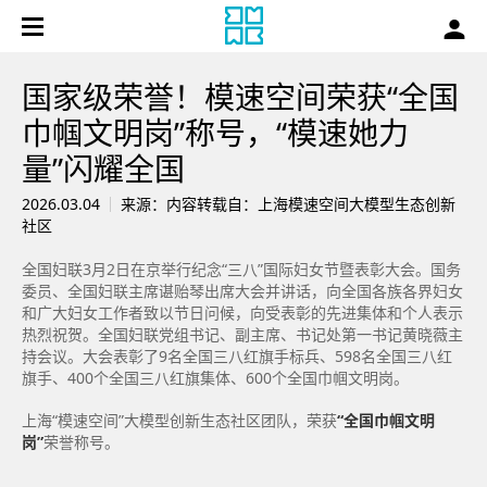
国家级荣誉！模速空间荣获“全国
巾帼文明岗”称号，“模速她力
量”闪耀全国
2026.03.04
来源：内容转载自：上海模速空间大模型生态创新
社区
全国妇联3月2日在京举行纪念“三八”国际妇女节暨表彰大会。国务
委员、全国妇联主席谌贻琴出席大会并讲话，向全国各族各界妇女
和广大妇女工作者致以节日问候，向受表彰的先进集体和个人表示
热烈祝贺。全国妇联党组书记、副主席、书记处第一书记黄晓薇主
持会议。大会表彰了9名全国三八红旗手标兵、598名全国三八红
旗手、400个全国三八红旗集体、600个全国巾帼文明岗。
上海“模速空间”大模型创新生态社区团队，荣获
“全国巾帼文明
岗”
荣誉称号。