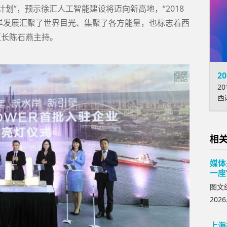
计划”，预示徐汇人工智能建设将迈向新高地，“2018
岸发展汇聚了世界目光、集聚了各方能量，也标志着西
区长陈石燕主持。
2
20
西
相
媒体
一座
图文
2026
上海