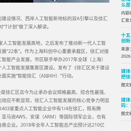
么是
内容
的建设情况、西岸人工智能新地标的双A引撃以及徐汇
汇官方
对“T计划”做了深入解读。
十五
创新
国家人工智能发展高地，之后发布了推动新一代人工智
来源
展“22条”。作为上海科创中心重要承载区，徐汇对接
2026
智能产业发展，市区联手举办2017年全球（上海）
个人工智能发展集聚区建设。发布了《徐汇区关于建设
媒体
实施“智能徐汇（AI@XH）”行动。
把徐
图文转
大会是徐汇区迄今为止承办会议规格最高、综合性最强、
媒体
出效应不断显现，徐汇人工智能发展的核心竞争力明显
码：
403家重点人工智能企业中有1/4在徐汇，既有腾
图文转
亚马逊AWS、安谋（ARM）等国际领军企业，也有
兽企业。2018年全年人工智能总产出预计达210亿