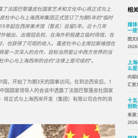
透露了法国巴黎蓬皮杜国家艺术和文化中心将正式与上
相
皮杜中心与上海西岸集团正式签订了为期5年的“临时
媒体
019年起在西岸美术馆（暂名）驻留5年。近十几年
一座
对外输出、出借冠名权、在海外积极建立临时场馆，在
图文
时，也获得了可观的收入。蓬皮杜中心主席拉斯维捏在
2026
这将是一次深入的合作，目标当然是让中西方世界的当
杜中心与上海西岸的合约“法律上是可续的”。
上海
么是
内容
中国，开始了为期3天的国事访问。在到访西安后，1
汇官方
与中国国家领导人的会谈中透露了法国巴黎蓬皮杜国家
idou）将正式与上海西岸开发（集团）有限公司合作的消
十五
创新
来源
2026