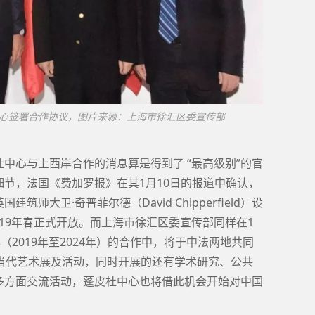
心签署合作协议，图片来源：上海市徐汇区委宣传部
中心与上西岸合作的消息算是得到了 “最高级别”的官
节，法国《费加罗报》在其1月10日的报道中确认，
师大卫·奇普菲尔德（David Chipperfield）设
019年春正式开放。而上海市徐汇区委宣传部同样在1
（2019年至2024年）的合作中，将于中法两地共同
现当代艺术展及活动，同时开展的还有学术研究、公共
多方面交流活动，蓬皮杜中心也将借此机会开始对中国