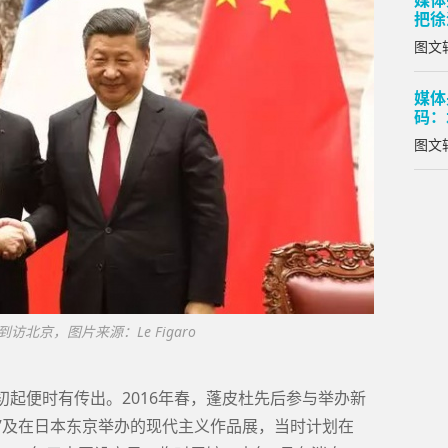
媒体
把徐
图文转
媒体
码：
图文转
访北京，图片来源：Le Figaro
初起便时有传出。2016年春，蓬皮杜先后参与举办新
”及在日本东京举办的现代主义作品展，当时计划在