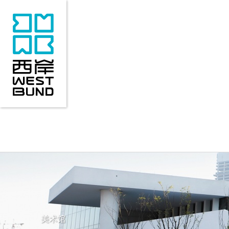
来访指南
关于西岸
精彩活动
热门场馆
重点项目
新
来访指南
关于西岸
精彩活动
地理位置
区域概况
近期活动
交通指南
产业布局
活动回顾
历史变迁
COMONETWORK
美术馆