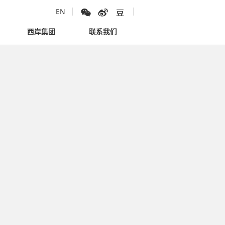
EN
西岸集团
联系我们