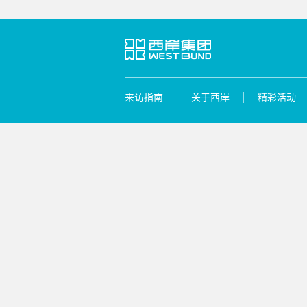
来访指南
关于西岸
精彩活动