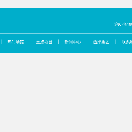
沪ICP备18
热门场馆
重点项目
新闻中心
西岸集团
联系